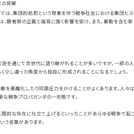
家の見解
回では、集団的処罰という現象を伴う戦争社会における集団ヒス
憶は、勝者側の正義と偏見に強く影響を受け、また、暴動を含む
言説を通じて次世代に語り継がれることが多いですが、一部の人
らく少し違った角度から独自に形成されることになるでしょう。
敵を悪魔化したり同調圧力をかけることがよくあります。人々
要な戦争プロパガンダの一形態です。
間的な存在に仕立て上げるといったことがあらゆる戦争で起こ
いう言葉があります。