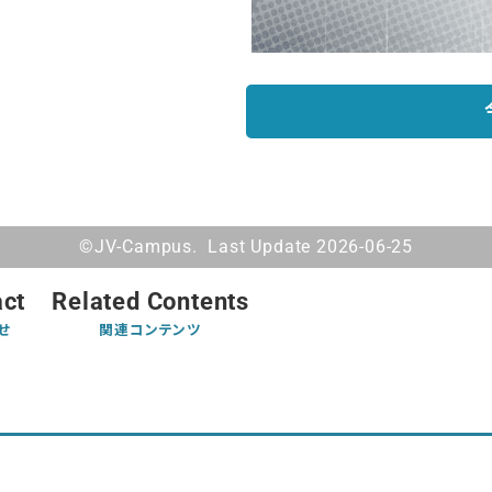
©JV-Campus. Last Update 2026-06-25
act
Related Contents
せ
関連コンテンツ