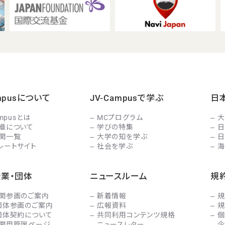
ampusについて
JV-Campusで学ぶ
日
ampusとは
MCプログラム
大
織について
学びの特集
日
関一覧
大学の知を学ぶ
日
レートサイト
社会を学ぶ
海
企業・団体
ニュースルーム
規
関参画のご案内
新着情報
規
団体参画のご案内
広報資料
規
団体契約について
共同利用コンテンツ規格
個
関用管理ページ
ニュースレター
企