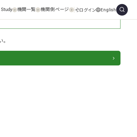
 Study
機関一覧
機関側ページ
English
ログイン
い。