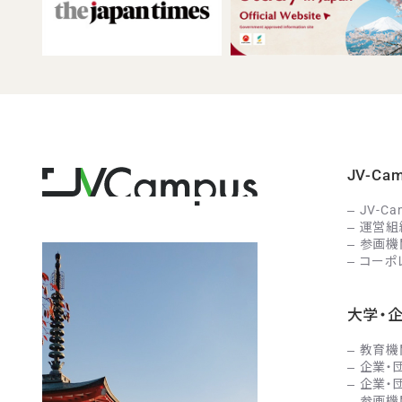
JV-C
JV-C
運営組
参画機
コーポ
大学・
教育機
企業・
企業・
参画機