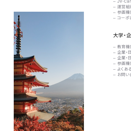
JV-C
運営組
参画機
コーポ
大学・
教育機
企業・
企業・
参画機
よくあ
お問い