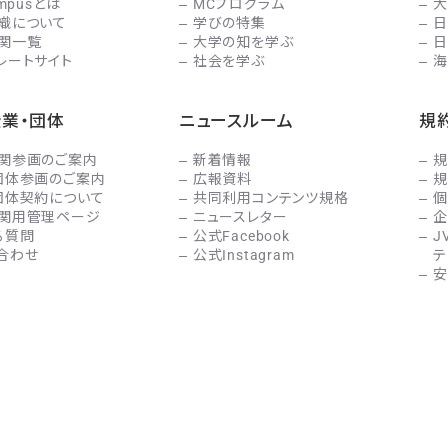
ampusとは
MCプログラム
大
織について
学びの特集
日
関一覧
大学の知を学ぶ
日
レートサイト
社会を学ぶ
海
企業・団体
ニュースルーム
規
関参画のご案内
新着情報
規
団体参画のご案内
広報資料
規
団体契約について
共同利用コンテンツ規格
個
関用管理ページ
ニュースレター
企
る質問
公式Facebook
J
合わせ
公式Instagram
テ
安