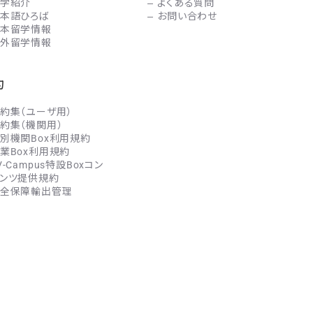
学紹介
よくある質問
本語ひろば
お問い合わせ
本留学情報
外留学情報
約
約集（ユーザ用）
約集（機関用）
別機関Box利用規約
業Box利用規約
V-Campus特設Boxコン
ンツ提供規約
全保障輸出管理