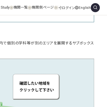
 Study
機関一覧
機関側ページ
English
ログイン
パス内で個別の学科等が別のエリアを展開するサブボックス