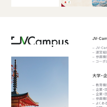
JV-C
JV-C
運営組
参画機
コーポ
大学・
教育機
企業・
企業・
参画機
よくあ