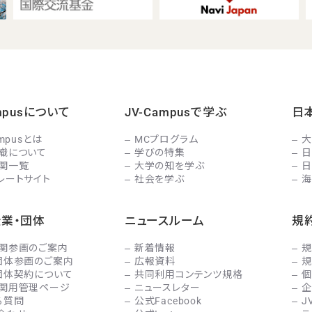
ampusについて
JV-Campusで学ぶ
日
ampusとは
MCプログラム
大
織について
学びの特集
日
関一覧
大学の知を学ぶ
日
レートサイト
社会を学ぶ
海
企業・団体
ニュースルーム
規
関参画のご案内
新着情報
規
団体参画のご案内
広報資料
規
団体契約について
共同利用コンテンツ規格
個
関用管理ページ
ニュースレター
企
る質問
公式Facebook
J