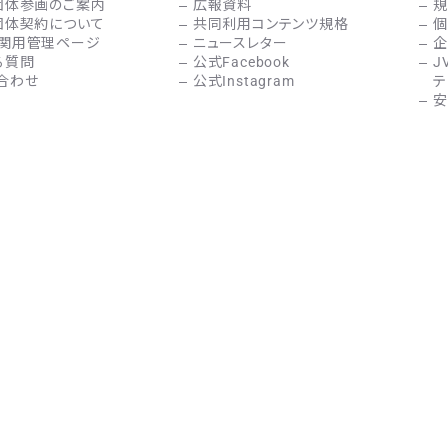
団体参画のご案内
広報資料
規
団体契約について
共同利用コンテンツ規格
個
関用管理ページ
ニュースレター
企
る質問
公式Facebook
J
合わせ
公式Instagram
テ
安