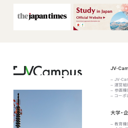
JV-C
JV-C
運営組
参画機
コーポ
大学・
教育機