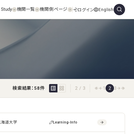
 Study
機関一覧
機関側ページ
English
ログイン
検索結果：58件
2 / 3
1
2
3
北海道大学
Learning-Info