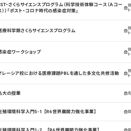
JST・さくらサイエンスプログラム（科学技術体験コース（Ａコー
ス））「ポスト・コロナ時代の感染症対策」
医療科学類さくらサイエンスプログラム
感染症ワークショップ
マレーシア校における医療課題PBLを通した多文化共修活動
名大の授業
生殖環境科学入門5-1 【R6世界展開力強化事業】
生殖環境科学入門1-2 【R6世界展開力強化事業】