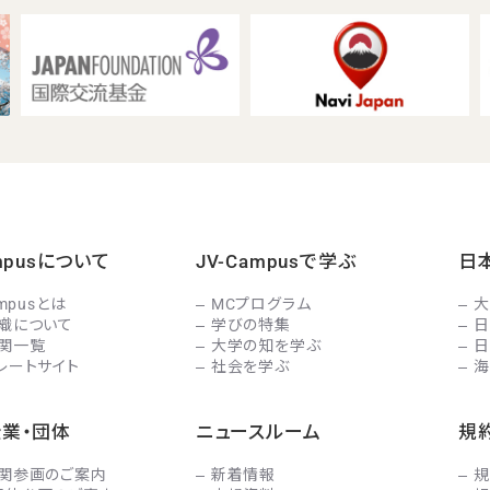
ampusについて
JV-Campusで学ぶ
日
ampusとは
MCプログラム
大
織について
学びの特集
日
関一覧
大学の知を学ぶ
日
レートサイト
社会を学ぶ
海
企業・団体
ニュースルーム
規
関参画のご案内
新着情報
規