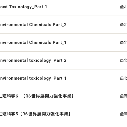
ood Toxicology_Part 1
Environmental Chemicals Part_2
Environmental Chemicals Part_1
nvironmental toxicology_Part 2
nvironmental toxicology_Part 1
生殖科学6 【R6世界展開力強化事業】
生殖科学5 【R6世界展開力強化事業】