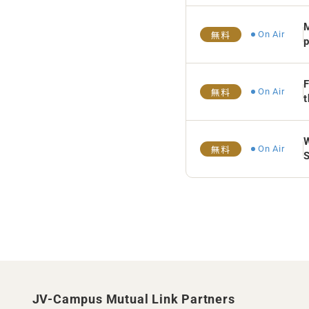
M
On Air
無料
p
F
On Air
無料
t
W
On Air
無料
JV-Campus Mutual Link Partners