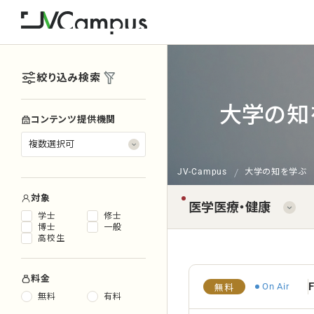
絞り込み検索
大学の知
コンテンツ提供機関
JV-Campus
大学の知を学ぶ
対象
学士
修士
博士
一般
高校生
料金
F
On Air
無料
無料
有料