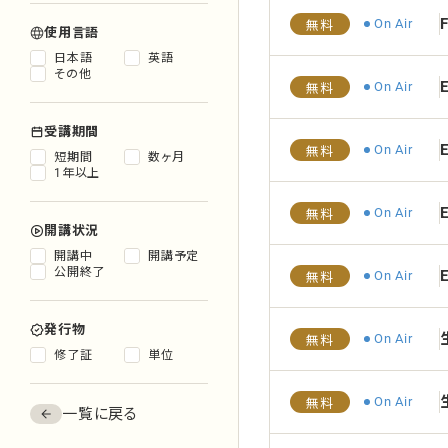
F
On Air
無料
使用言語
日本語
英語
その他
On Air
無料
受講期間
On Air
無料
短期間
数ヶ月
1年以上
E
On Air
無料
開講状況
開講中
開講予定
公開終了
E
On Air
無料
発行物
On Air
無料
修了証
単位
On Air
無料
一覧に戻る