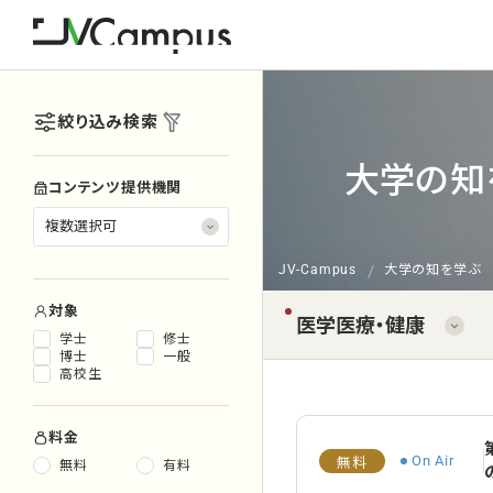
絞り込み検索
大学の知
コンテンツ提供機関
JV-Campus
大学の知を学ぶ
対象
学士
修士
博士
一般
高校生
料金
On Air
無料
無料
有料