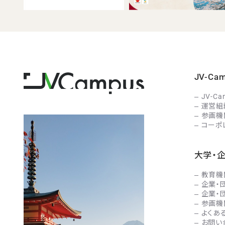
JV-C
JV-C
運営組
参画機
コーポ
大学・
教育機
企業・
企業・
参画機
よくあ
お問い