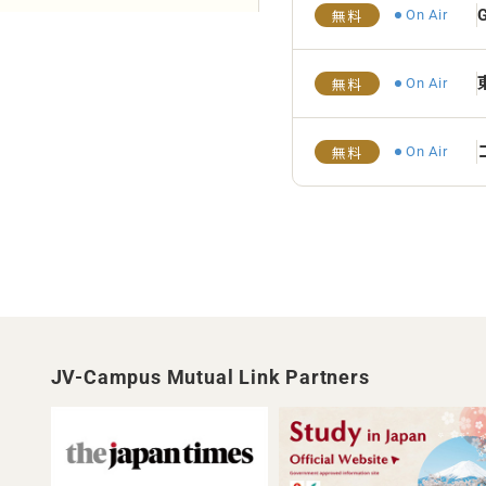
G
On Air
無料
On Air
無料
On Air
無料
JV-Campus Mutual Link Partners