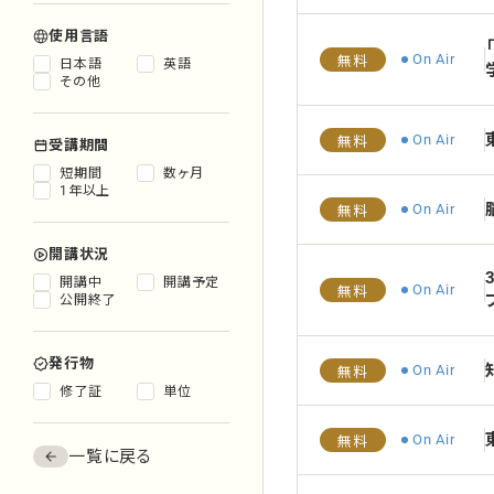
使用言語
On Air
無料
日本語
英語
その他
On Air
無料
受講期間
短期間
数ヶ月
1年以上
On Air
無料
開講状況
開講中
開講予定
On Air
無料
公開終了
発行物
On Air
無料
修了証
単位
On Air
無料
一覧に戻る