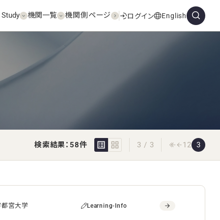
 Study
機関一覧
機関側ページ
English
ログイン
検索結果：58件
3 / 3
1
2
3
宇都宮大学
Learning-Info