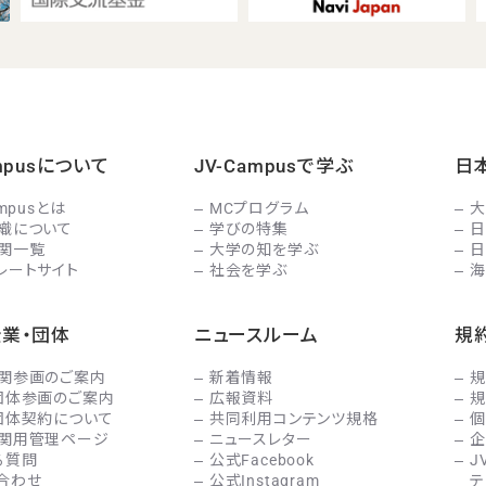
ampusについて
JV-Campusで学ぶ
日
ampusとは
MCプログラム
大
織について
学びの特集
日
関一覧
大学の知を学ぶ
日
レートサイト
社会を学ぶ
海
企業・団体
ニュースルーム
規
関参画のご案内
新着情報
規
団体参画のご案内
広報資料
規
団体契約について
共同利用コンテンツ規格
個
関用管理ページ
ニュースレター
企
る質問
公式Facebook
J
合わせ
公式Instagram
テ