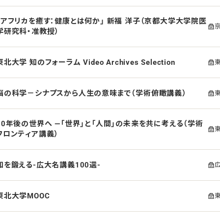
「アフリカを癒す：健康とは何か」 新福 洋子（京都大学大学院医
学研究科・准教授）
東北大学 知のフォーラム Video Archives Selection
脳の科学－シナプスから人生の意味まで（学術俯瞰講義）
30年後の世界へ ―「世界」と「人間」の未来を共に考える（学術
フロンティア講義）
知を鍛える-広大名講義100選-
東北大学MOOC