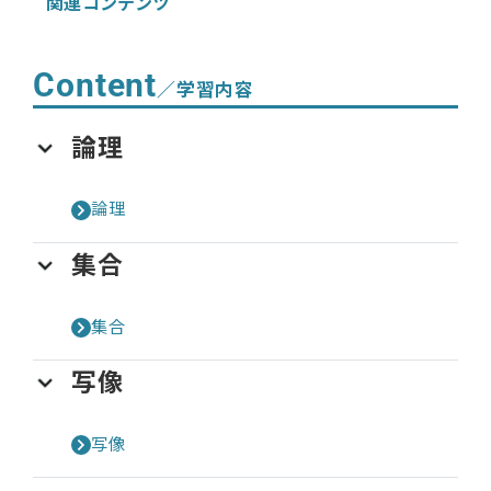
関連コンテンツ
Content
／学習内容
論理
論理
集合
集合
写像
写像