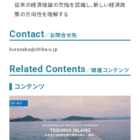
従来の経済理論の欠陥を認識し、新しい経済政
策の方向性を理解する
Contact
／お問合せ先
kurasaka@chiba-u.jp
Related Contents
／関連コンテンツ
コンテンツ
On Air
On