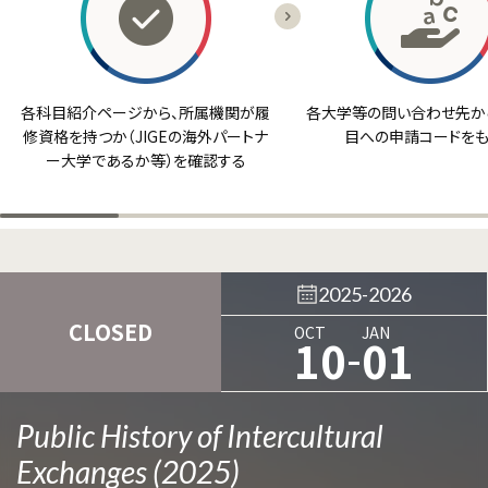
各科目紹介ページから、所属機関が履
各大学等の問い合わせ先から
修資格を持つか（JIGEの海外パートナ
目への申請コードをも
ー大学であるか等）を確認する
2025-2026
CLOSED
OCT
JAN
-
10
01
Public History of Intercultural
Exchanges (2025)