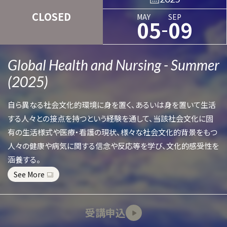
CLOSED
MAY
SEP
-
05
09
Global Health and Nursing - Summer
(2025)
自ら異なる社会文化的環境に身を置く、あるいは身を置いて生活
する人々との接点を持つという経験を通して、当該社会文化に固
有の生活様式や医療・看護の現状、様々な社会文化的背景をもつ
人々の健康や病気に関する信念や反応等を学び、文化的感受性を
涵養する。
See More
受講申込