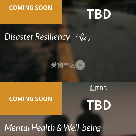
COMING SOON
TBD
Disaster Resiliency（仮）
受講申込
TBD
COMING SOON
TBD
Mental Health & Well-being