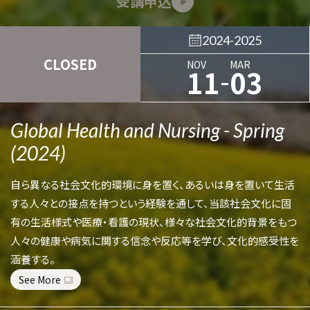
受講申込
2024-2025
CLOSED
NOV
MAR
-
11
03
Global Health and Nursing - Spring
(2024)
自ら異なる社会文化的環境に身を置く、あるいは身を置いて生活
する人々との接点を持つという経験を通して、当該社会文化に固
有の生活様式や医療・看護の現状、様々な社会文化的背景をもつ
人々の健康や病気に関する信念や反応等を学び、文化的感受性を
涵養する。
See More