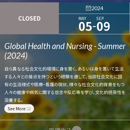
2024
CLOSED
MAY
SEP
-
05
09
Global Health and Nursing - Summer
(2024)
自ら異なる社会文化的環境に身を置く、あるいは身を置いて生活
する人々との接点を持つという経験を通して、当該社会文化に固
有の生活様式や医療・看護の現状、様々な社会文化的背景をもつ
人々の健康や病気に関する信念や反応等を学び、文化的感受性を
涵養する。
See More