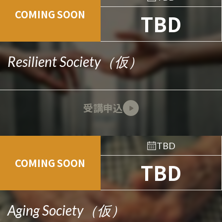
COMING SOON
TBD
Resilient Society（仮）
受講申込
TBD
COMING SOON
TBD
Aging Society（仮）