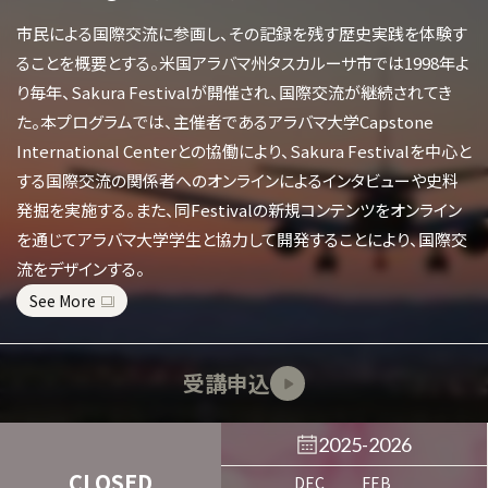
市民による国際交流に参画し、その記録を残す歴史実践を体験す
ることを概要とする。米国アラバマ州タスカルーサ市では1998年よ
り毎年、Sakura Festivalが開催され、国際交流が継続されてき
た。本プログラムでは、主催者であるアラバマ大学Capstone
International Centerとの協働により、Sakura Festivalを中心と
する国際交流の関係者へのオンラインによるインタビューや史料
発掘を実施する。また、同Festivalの新規コンテンツをオンライン
を通じてアラバマ大学学生と協力して開発することにより、国際交
流をデザインする。
See More
受講申込
2025-2026
CLOSED
DEC
FEB