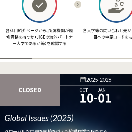
各科目紹介ページから、所属機関が履
各大学等の問い合わせ先から
修資格を持つか（JIGEの海外パートナ
目への申請コードをも
ー大学であるか等）を確認する
2025-2026
CLOSED
OCT
JAN
-
10
01
Global Issues (2025)
グローバルな問題を国境を越えた協働作業で探究する