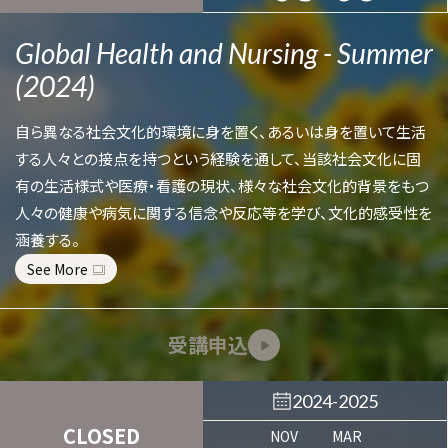
Global Health and Nursing - Summer
(2024)
自ら異なる社会文化的環境に身を置く、あるいは身を置いて生活
する人々との接点を持つという経験を通して、当該社会文化に固
有の生活様式や医療・看護の現状、様々な社会文化的背景をもつ
人々の健康や病気に関する信念や反応等を学び、文化的感受性を
涵養する。
See More
受講申込
2024-2025
CLOSED
NOV
MAR