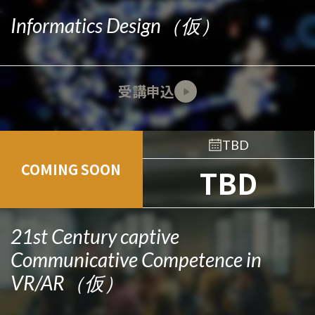
Informatics Design（仮）
受講申込
TBD
COMING SOON
TBD
21st Century captive
Communicative Competence in
VR/AR（仮）