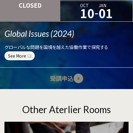
CLOSED
OCT
JAN
-
10
01
Global Issues (2024)
グローバルな問題を国境を越えた協働作業で探究する
See More
受講申込
Other Aterlier Rooms