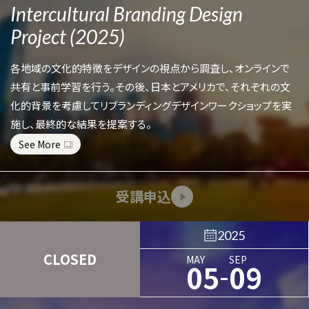
Intercultural Branding Design
Project (2025)
各地域の文化的特徴をデザインの視点から調査し、オンラインで
共有と事前学習を行う。その後、日本とアメリカで、それぞれの文
化的背景を考慮してリブランディングデザインワークショップを実
施し、最終的な結果を提案する。
See More
受講申込
2025
CLOSED
MAY
SEP
-
05
09