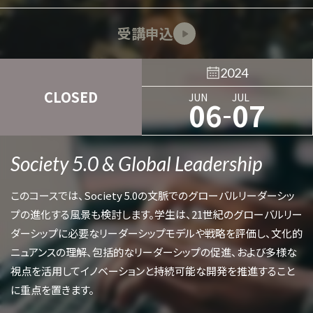
受講申込
2024
CLOSED
JUN
JUL
-
06
07
Society 5.0 & Global Leadership
このコースでは、Society 5.0の文脈でのグローバルリーダーシッ
プの進化する風景も検討します。学生は、21世紀のグローバルリー
ダーシップに必要なリーダーシップモデルや戦略を評価し、文化的
ニュアンスの理解、包括的なリーダーシップの促進、および多様な
視点を活用してイノベーションと持続可能な開発を推進すること
に重点を置きます。