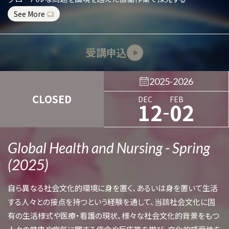
See More
受講申込
2025-2026
CLOSED
DEC
FEB
-
12
02
Global Health and Nursing - Spring
(2025)
自ら異なる社会文化的環境に身を置く、あるいは身を置いて生活
する人々との接点を持つという経験を通して、当該社会文化に固
有の生活様式や医療・看護の現状、様々な社会文化的背景をもつ