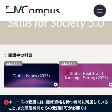
Skills for Society 5.0
開講中の科目
CLOSED
CLOSED
Global Health and
Global Issues (2025)
Nursing - Spring (2025)
本コースの受講には、履修資格を持つ機関に所属している
こと、また所属機関からの受講許可が必要です