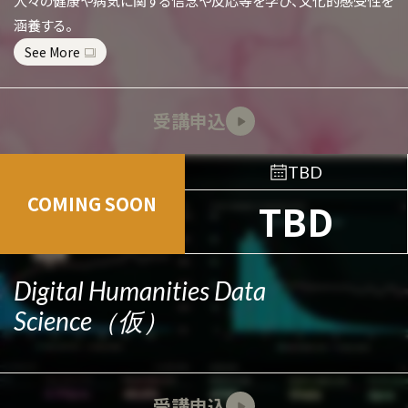
人々の健康や病気に関する信念や反応等を学び、文化的感受性を
涵養する。
See More
受講申込
TBD
COMING SOON
TBD
Digital Humanities Data
Science（仮）
受講申込