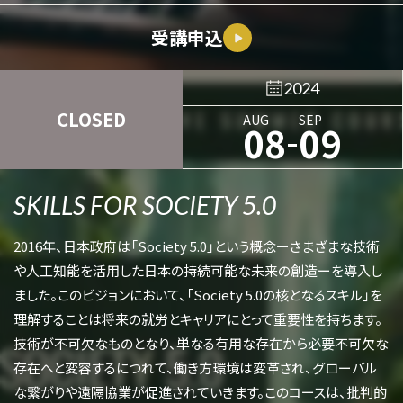
受講申込
2024
CLOSED
AUG
SEP
-
08
09
SKILLS FOR SOCIETY 5.0
2016年、日本政府は「Society 5.0」という概念ーさまざまな技術
や人工知能を活用した日本の持続可能な未来の創造ーを導入し
ました。このビジョンにおいて、「Society 5.0の核となるスキル」を
理解することは将来の就労とキャリアにとって重要性を持ちます。
技術が不可欠なものとなり、単なる有用な存在から必要不可欠な
存在へと変容するにつれて、働き方環境は変革され、グローバル
な繋がりや遠隔協業が促進されていきます。このコースは、批判的