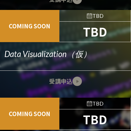
TBD
COMING SOON
TBD
Data Visualization（仮）
受講申込
TBD
COMING SOON
TBD