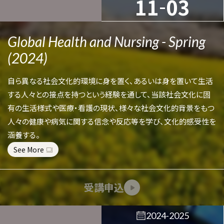
-
11
03
Global Health and Nursing - Spring
(2024)
自ら異なる社会文化的環境に身を置く、あるいは身を置いて生活
する人々との接点を持つという経験を通して、当該社会文化に固
有の生活様式や医療・看護の現状、様々な社会文化的背景をもつ
人々の健康や病気に関する信念や反応等を学び、文化的感受性を
涵養する。
See More
受講申込
2024-2025