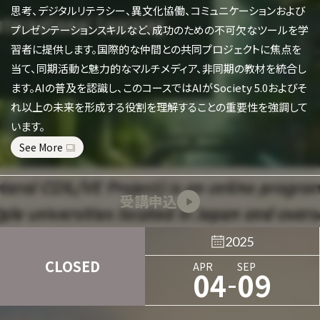
思考、デジタルリテラシー、異文化協働、コミュニケーションおよび
プレゼンテーションスキルなど、成功のための不可欠なツールを学
習者に提供します。国際的な仲間との共同プロジェクトに焦点を
当て、同期活動と魅力的なマルチメディア、非同期の教材を統合し
ます。AIの普及を認識し、このコースではAIがSociety 5.0およびそ
れ以上の未来を形成する役割を理解することの重要性を強調して
います。
See More
受講申込
2025
CLOSED
APR
SEP
-
04
09