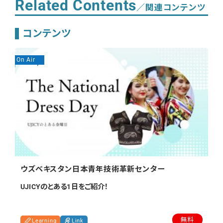
Related Contents
／関連コンテンツ
コンテンツ
On Air
On
ウズベキスタン日本青年技術革新センター
UJICYのとある1日をご紹介！
無料
Learning
Link