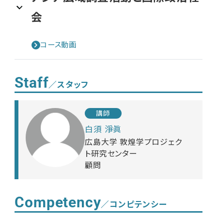
会
コース動画
Staff
／スタッフ
講師
白須 淨眞
広島大学 敦煌学プロジェク
ト研究センター
顧問
Competency
／コンピテンシー