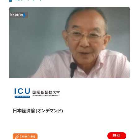
Expired
On
日本経済論 (オンデマンド)
無料
Learning