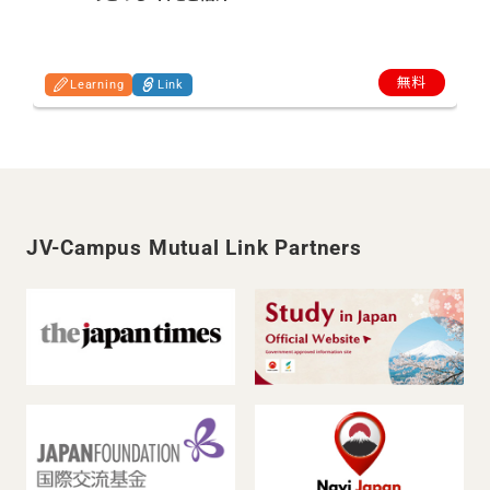
"
r
無料
Learning
Link
JV-Campus Mutual Link Partners