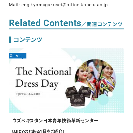
Mail: eng-kyomugakusei@office.kobe-u.ac.jp
Related Contents
／関連コンテンツ
コンテンツ
On Air
On
ウズベキスタン日本青年技術革新センター
2
UJICYのとある1日をご紹介！