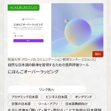
A1,A2,B1,B2,C1,C2
無料
筑波大学 グローバルコミュニケーション教育センター (CEGLOC)
自然な日本語の韻律を習得するための音声評価ツール
にほんごオーバーラッピング
リンク先へ
アカデミック日本語
ビジネス日本語
オンデマンド
日常の日本語
ツール・アプリ
日本語教師向け
モデル音声を「聞いて・見て・真似る」ことで自然な日本語韻