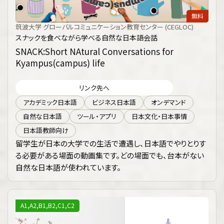
無料
筑波大学 グローバルコミュニケーション教育センター (CEGLOC)
スナックを食べながら学べる自然な日本語会話
SNACK:Short NAtural Conversations for
Kyampus(campus) life
リンク先へ
アカデミック日本語
ビジネス日本語
オンデマンド
自然な日本語
ツール・アプリ
日本文化・日本事情
日本語教師向け
留学生が日本の大学での生活で遭遇し、日本語でやりとりす
る必要がある場面の動画集です。どの場面でも、台本がない
自然な日本語が使われています。
A1,A2,B1,B2,C1,C2