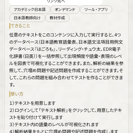
リンク先へ
アカデミック日本語
オンデマンド
ツール・アプリ
日本語教師向け
教材作成
できること
任意のテキストをこのコンテンツに入力して実行すると、4つ
のデータベース（日本語教育語彙表、日本語文法項目用例文
データベース『はごろも』、リーディング・チュウ太、EDR電子
化辞書（日英））を一括参照して出現頻度や語彙・表現のレベ
ルを図表で可視化することができます。また、解析の結果を参
照して、穴埋め問題や記述問題を作成することができます。そ
して、これらの問題を組み合わせてテストを作ることができま
す。
使い方
１）テキストを用意します
２）ログインして「テキスト解析」をクリックして、用意したテキ
ストを貼り付けて実行します
３）テキスト内の語彙のレベルが可視化されます
４）解析結果をもとに穴埋め問題や記述問題を作成します