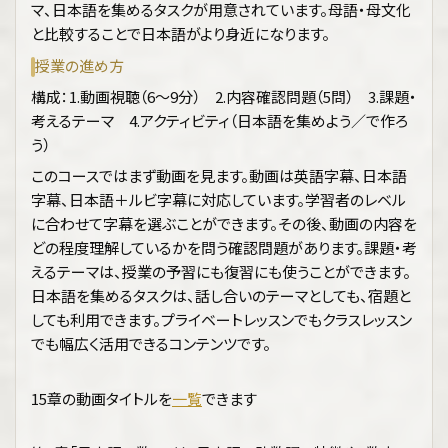
マ、日本語を集めるタスクが用意されています。母語・母文化
と比較することで日本語がより身近になります。
授業の進め方
構成：1.動画視聴（6～9分） 2.内容確認問題（5問） 3.課題・
考えるテーマ 4.アクティビティ（日本語を集めよう／で作ろ
う）
このコースではまず動画を見ます。動画は英語字幕、日本語
字幕、日本語＋ルビ字幕に対応しています。学習者のレベル
に合わせて字幕を選ぶことができます。その後、動画の内容を
どの程度理解しているかを問う確認問題があります。課題・考
えるテーマは、授業の予習にも復習にも使うことができます。
日本語を集めるタスクは、話し合いのテーマとしても、宿題と
しても利用できます。プライベートレッスンでもクラスレッスン
でも幅広く活用できるコンテンツです。
15章の動画タイトルを
一覧
できます