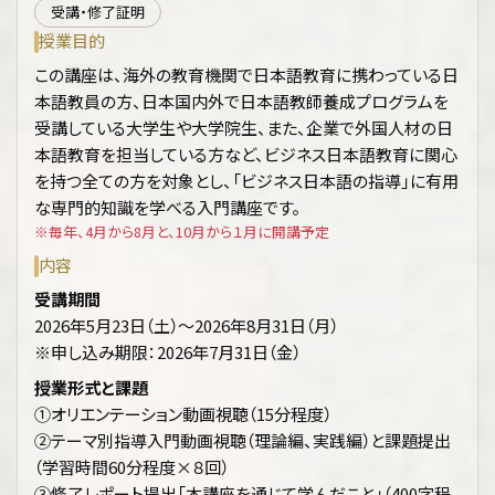
受講・修了証明
授業目的
この講座は、海外の教育機関で日本語教育に携わっている日
本語教員の方、日本国内外で日本語教師養成プログラムを
受講している大学生や大学院生、また、企業で外国人材の日
本語教育を担当している方など、ビジネス日本語教育に関心
を持つ全ての方を対象とし、「ビジネス日本語の指導」に有用
な専門的知識を学べる入門講座です。
※毎年、4月から8月と、10月から１月に開講予定
内容
受講期間
2026年5月23日（土）～2026年8月31日（月）
※申し込み期限：2026年7月31日（金）
授業形式と課題
①オリエンテーション動画視聴（15分程度）
②テーマ別指導入門動画視聴（理論編、実践編）と課題提出
（学習時間60分程度×８回）
③修了レポート提出「本講座を通じて学んだこと」（400字程