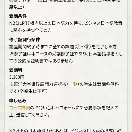
度以上）
受講条件
N2（JLPT）相当以上の日本語力を持ち、ビジネス日本語教育
に関心を持つ全ての方
修了証発行条件
講座期間終了時までに全ての課題（①～③）を完了した方
※修了証は本コースの受講修了証であり、日本語指導者とし
ての公的な証明書ではありません
受講料
3,300円
※東洋大学世界展開力連携校（
一覧
）の学生は受講料無料
です（卒業生は不可）
申し込み
コース詳細
のお問い合わせフォームにて必要事項を記入の
上、送信してください。
N2以上の日本語能力があれば、ビジネス日本語の指導に必