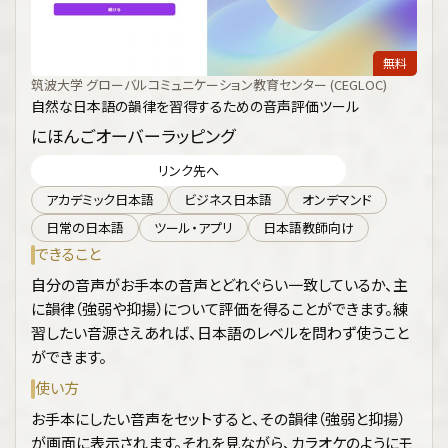
無料
筑波大学 グローバルコミュニケーション教育センター (CEGLOC)
自然な日本語の韻律を習得するための音声評価ツール
にほんごオーバーラッピング
リンク先へ
アカデミック日本語
ビジネス日本語
オンデマンド
日常の日本語
ツール・アプリ
日本語教師向け
できること
自分の音声がお手本の音声とどれぐらい一致しているか、主
に韻律（強弱や抑揚）について評価を得ることができます。練
習したい音源さえあれば、日本語のレベルを問わず使うこと
ができます。
使い方
お手本にしたい音声をセットすると、その韻律（強弱と抑揚）
が画面に表示されます。それを見ながら、カラオケのようにモ