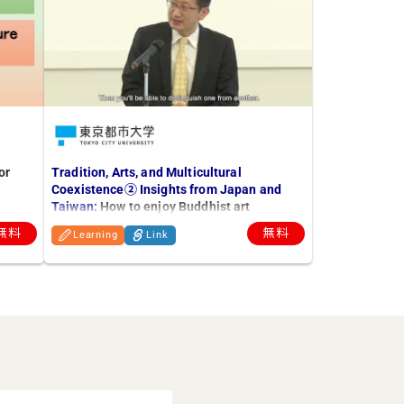
or
Tradition, Arts, and Multicultural
Coexistence② Insights from Japan and
Taiwan:
How to enjoy Buddhist art
無料
無料
Learning
Link