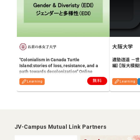
大阪大学
適塾逍遥 －
"Colonialism in Canada Turtle
編）【阪大模擬授
Island:stories of loss, resistance, and a
path towards decolonization" Online
Lecture by Dr Lina Sunseri , Brescia
無料
Learning
Learning
University College, CA (07/12/2023)
JV-Campus Mutual Link Partners