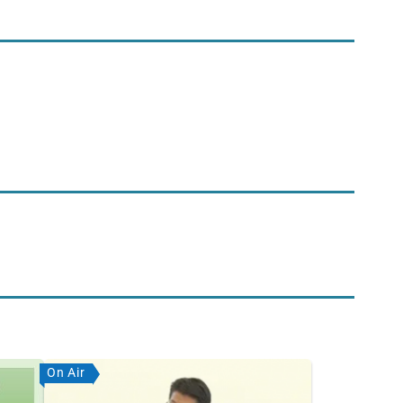
On Air