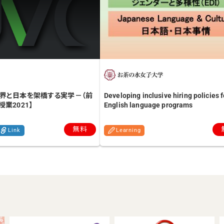
世界と日本を架橋する実学－（前
Developing inclusive hiring policies f
業2021】
English language programs
無料
Link
Learning