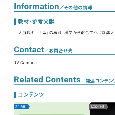
Information
／その他の情報
教材・参考文献
大庭良介 「型」の再考: 科学から総合学へ （京都大学
Contact
／お問合せ先
JV-Campus
Related Contents
／関連コンテン
コンテンツ
On Air
Expired