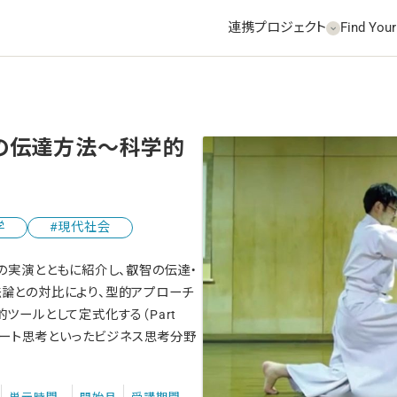
連携プロジェクト
Find Your
の伝達方法～科学的
学
現代社会
の実演とともに紹介し、叡智の伝達・
方法論との対比により、型的アプローチ
ールとして定式化する（Part
アート思考といったビジネス思考分野