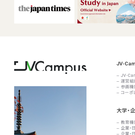
JV-C
JV-C
運営組
参画機
コーポ
大学・
教育機
企業・
企業・