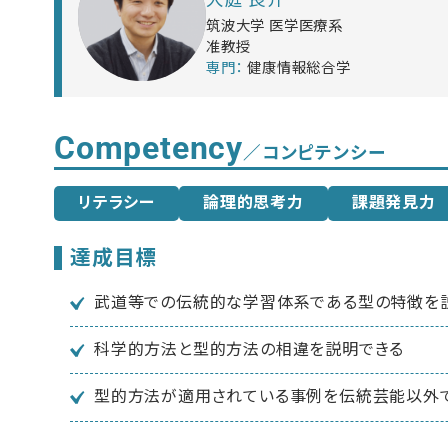
筑波大学 医学医療系
准教授
健康情報総合学
Competency
／コンピテンシー
リテラシー
論理的思考力
課題発見力
達成目標
武道等での伝統的な学習体系である型の特徴を
科学的方法と型的方法の相違を説明できる
型的方法が適用されている事例を伝統芸能以外