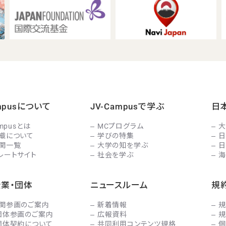
ampusについて
JV-Campusで学ぶ
日
ampusとは
MCプログラム
大
織について
学びの特集
日
関一覧
大学の知を学ぶ
日
レートサイト
社会を学ぶ
海
企業・団体
ニュースルーム
規
関参画のご案内
新着情報
規
団体参画のご案内
広報資料
規
団体契約について
共同利用コンテンツ規格
個